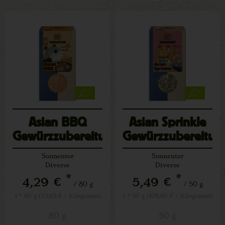
Asian BBQ
Asian Sprinkle
Gewürzzubereitung
Gewürzzubereitun
Sonnentor
Sonnentor
Diverse
Diverse
*
*
4,29 €
5,49 €
/ 80 g
/ 50 g
1 * 80 g (53,63 € / Kilogramm)
1 * 50 g (109,80 € / Kilogramm)
80 g
50 g