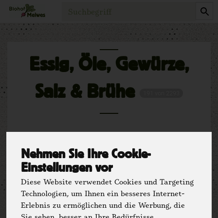
Produkt
Essig, Öle, Gewürze,
Salz & Brühe
191 von 2293
Nehmen Sie Ihre Cookie-
Einstellungen vor
Diese Website verwendet Cookies und Targeting
Technologien, um Ihnen ein besseres Internet-
Hersteller
Ernährung
Erlebnis zu ermöglichen und die Werbung, die
Sie sehen, besser an Ihre Bedürfnisse