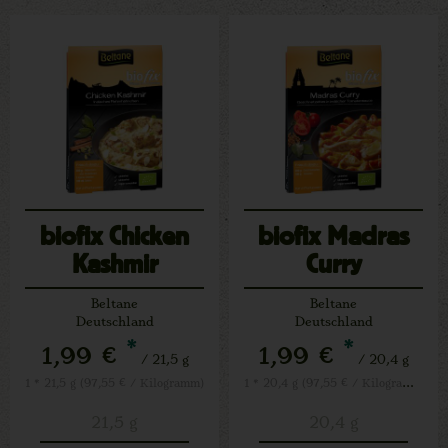
biofix Chicken
biofix Madras
Kashmir
Curry
Beltane
Beltane
Deutschland
Deutschland
*
*
1,99 €
1,99 €
/ 21,5 g
/ 20,4 g
1 * 20,4 g (97,55 € / Kilogramm)
1 * 21,5 g (97,55 € / Kilogramm)
21,5 g
20,4 g