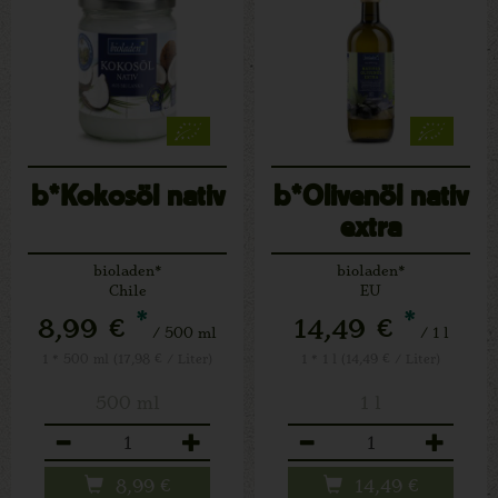
b*Kokosöl nativ
b*Olivenöl nativ
extra
bioladen*
bioladen*
Chile
EU
*
*
8,99 €
14,49 €
/ 500 ml
/ 1 l
1 * 500 ml (17,98 € / Liter)
1 * 1 l (14,49 € / Liter)
500 ml
1 l
Anzahl
Anzahl
8,99
€
14,49
€