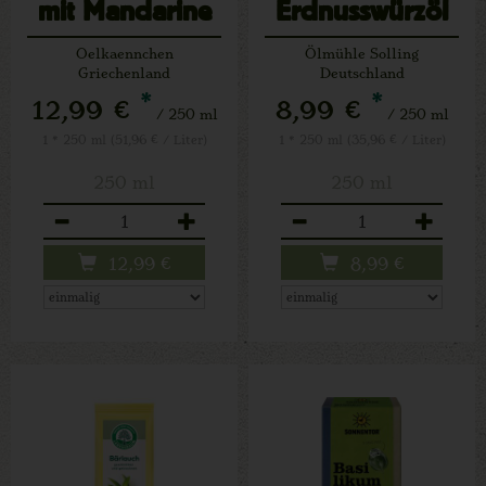
mit Mandarine
Erdnusswürzöl
250 ml EG-Bio
Oelkaennchen
Ölmühle Solling
Griechenland
Deutschland
*
*
12,99 €
8,99 €
/ 250 ml
/ 250 ml
1 * 250 ml (51,96 € / Liter)
1 * 250 ml (35,96 € / Liter)
250 ml
250 ml
Anzahl
Anzahl
12,99
€
8,99
€