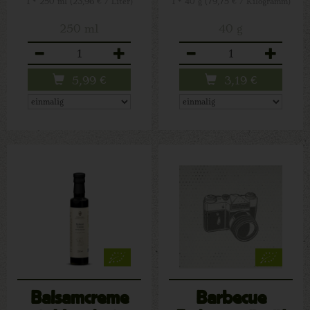
1 * 250 ml (23,96 € / Liter)
1 * 40 g (79,75 € / Kilogramm)
250 ml
40 g
Anzahl
Anzahl
5,99
€
3,19
€
Balsamcreme
Barbecue