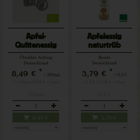
Apfel-
Apfelessig
Quittenessig
naturtrüb
Ölmühle Solling
Byodo
Deutschland
Deutschland
*
*
8,49 €
3,79 €
/ 250ml
/ 0,5 l
1 * 250ml (33,96 € / Liter)
1 * 0,5 l (7,58 € / Liter)
250ml
0,5 l
Anzahl
Anzahl
8,49
€
3,79
€