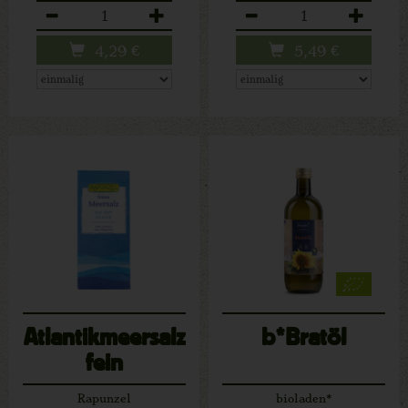
Anzahl
Anzahl
4,29
€
5,49
€
Atlantikmeersalz
b*Bratöl
fein
Rapunzel
bioladen*