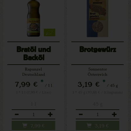
Bratöl und
Brotgewürz
Backöl
Rapunzel
Sonnentor
Deutschland
Österreich
*
*
7,99 €
3,19 €
/ 1 l
/ 45 g
1 * 1 l (7,99 € / Liter)
1 * 45 g (70,88 € / Kilogramm)
1 l
45 g
Anzahl
Anzahl
7,99
€
3,19
€