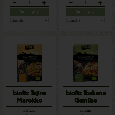
Anzahl
Anzahl
1,99
€
1,99
€
biofix Tajine
biofix Toskana
Marokko
Gemüse
Beltane
Beltane
Deutschland
Deutschland