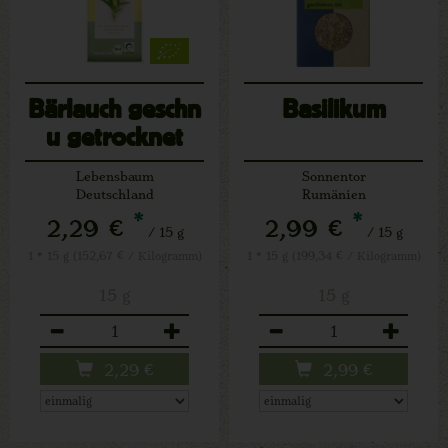
Bärlauch geschn
Basilikum
u getrocknet
Lebensbaum
Sonnentor
Deutschland
Rumänien
*
*
2,29 €
2,99 €
/ 15 g
/ 15 g
1 * 15 g (152,67 € / Kilogramm)
1 * 15 g (199,34 € / Kilogramm)
15 g
15 g
Anzahl
Anzahl
2,29
€
2,99
€