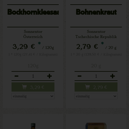
Bockhornkleesaat
Bohnenkraut
Sonnentor
Sonnentor
Österreich
Tschechische Republik
*
*
3,29 €
2,79 €
/ 120g
/ 20 g
1 * 120g (27,41 € / Kilogramm)
1 * 20 g (139,50 € / Kilogramm)
120g
20 g
Anzahl
Anzahl
3,29
€
2,79
€