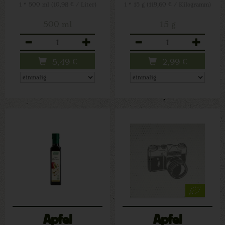
1 * 500 ml (10,98 € / Liter)
1 * 15 g (119,60 € / Kilogramm)
500 ml
15 g
Anzahl
Anzahl
5,49
€
2,99
€
Apfel
Apfel