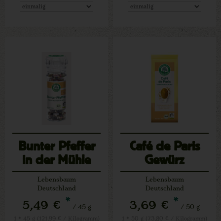
Bunter Pfeffer
Café de Paris
in der Mühle
Gewürz
Lebensbaum
Lebensbaum
Deutschland
Deutschland
*
*
5,49 €
3,69 €
/ 45 g
/ 50 g
1 * 45 g (121,99 € / Kilogramm)
1 * 50 g (73,80 € / Kilogramm)