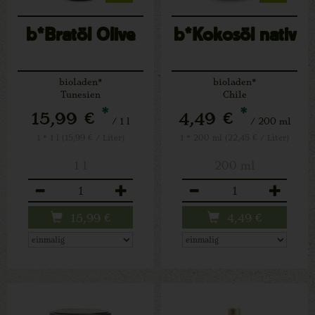
b*Bratöl Olive
b*Kokosöl nativ
bioladen*
bioladen*
Tunesien
Chile
*
*
15,99 €
4,49 €
/ 1 l
/ 200 ml
1 * 1 l (15,99 € / Liter)
1 * 200 ml (22,45 € / Liter)
1 l
200 ml
Anzahl
Anzahl
15,99
€
4,49
€