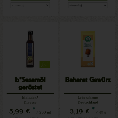
b*Sesamöl
Baharat Gewürz
geröstet
bioladen*
Lebensbaum
Diverse
Deutschland
*
*
5,99 €
3,19 €
/ 250 ml
/ 40 g