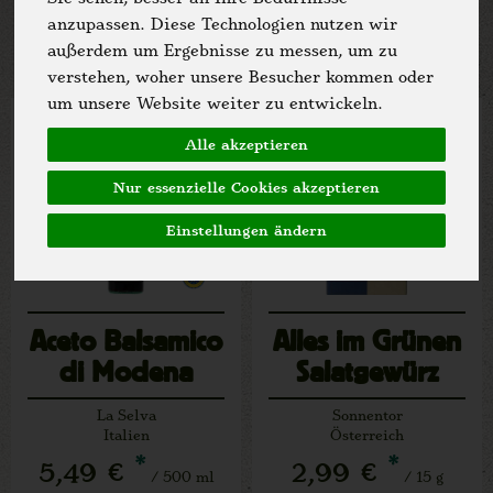
Allergene
anzupassen. Diese Technologien nutzen wir
außerdem um Ergebnisse zu messen, um zu
verstehen, woher unsere Besucher kommen oder
um unsere Website weiter zu entwickeln.
Alle akzeptieren
Nur essenzielle Cookies akzeptieren
Einstellungen ändern
Aceto Balsamico
Alles im Grünen
di Modena
Salatgewürz
La Selva
Sonnentor
Italien
Österreich
*
*
5,49 €
2,99 €
/ 500 ml
/ 15 g