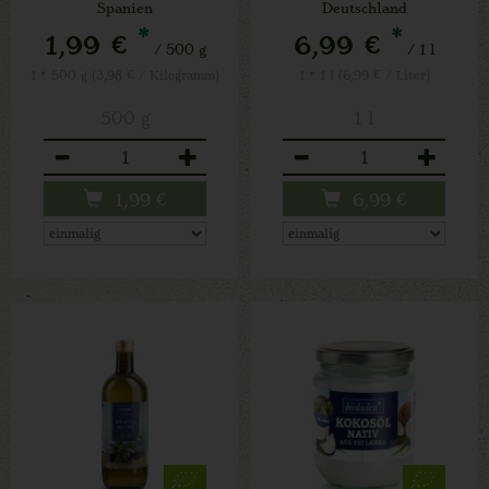
Spanien
Deutschland
*
*
1,99 €
6,99 €
/ 500 g
/ 1 l
1 * 500 g (3,98 € / Kilogramm)
1 * 1 l (6,99 € / Liter)
500 g
1 l
Anzahl
Anzahl
1,99
€
6,99
€