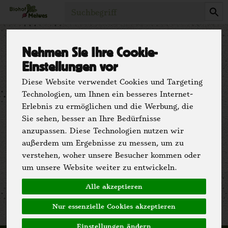
Produkt
Nehmen Sie Ihre Cookie-
Impressum
Einstellungen vor
Diese Website verwendet Cookies und Targeting
Technologien, um Ihnen ein besseres Internet-
Biohof Meiwes
Erlebnis zu ermöglichen und die Werbung, die
Martin Meiwes
Sie sehen, besser an Ihre Bedürfnisse
Plaßkampweg 1
anzupassen. Diese Technologien nutzen wir
32760 Detmold
außerdem um Ergebnisse zu messen, um zu
verstehen, woher unsere Besucher kommen oder
05231 - 948828 - 0
um unsere Website weiter zu entwickeln.
www.biohof-meiwes.de/
Alle akzeptieren
Nur essenzielle Cookies akzeptieren
Einstellungen ändern