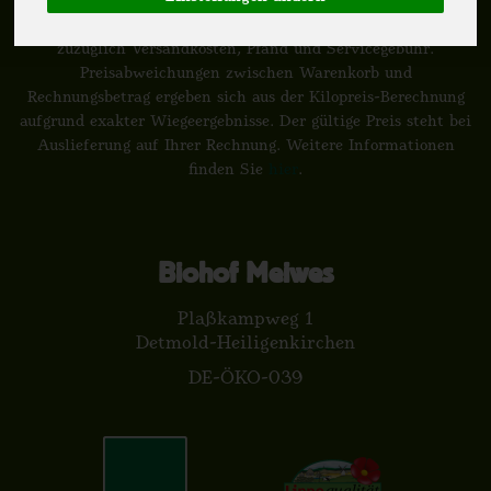
*
Alle Preise in Euro (€) inkl. gesetzlicher Mehrwertsteuer,
zuzüglich Versandkosten, Pfand und Servicegebühr.
Preisabweichungen zwischen Warenkorb und
Rechnungsbetrag ergeben sich aus der Kilopreis-Berechnung
aufgrund exakter Wiegeergebnisse. Der gültige Preis steht bei
Auslieferung auf Ihrer Rechnung. Weitere Informationen
finden Sie
hier
.
Biohof Meiwes
Plaßkampweg 1
Detmold-Heiligenkirchen
DE-ÖKO-039